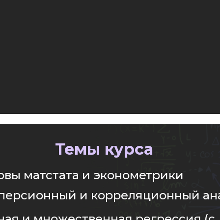
Темы курса
овы матстата и эконометрики
персионный и корреляционный ан
ная и множественная регрессия (с