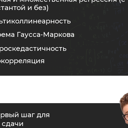
тантой и без)
ьтиколлинеарность
рема Гаусса-Маркова
ероскедастичность
окорреляция
ервый шаг для
 сдачи