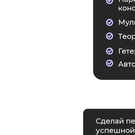
конс
Мул
Тео
Гет
Авт
Сделай п
успешной