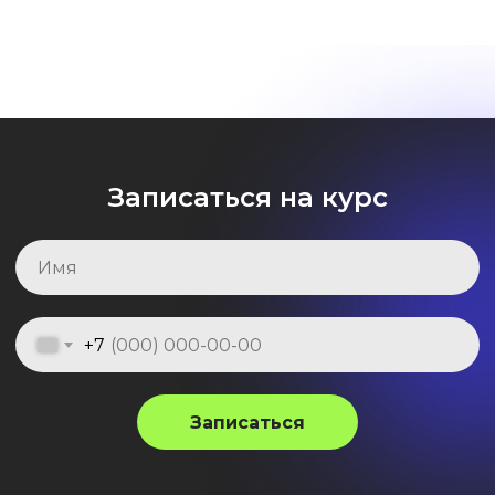
время
-
Записаться на курс
 записях
+7
Записаться
2.
Практическ
основаны
на п