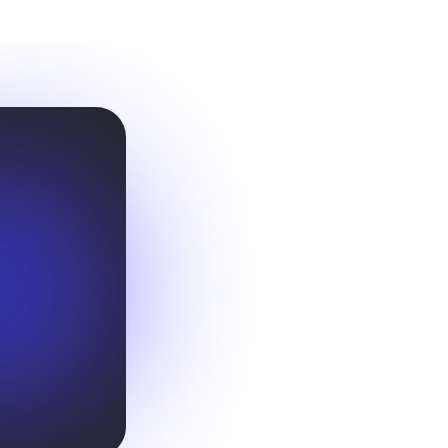
ие
упражнения
рограмме твоего