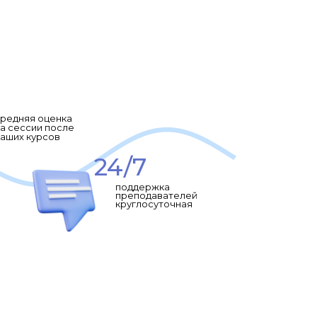
редняя оценка
редняя оценка
а сессии после
а сессии после
аших курсов
аших курсов
24/7
24/7
поддержка
поддержка
преподавателей
преподавателей
круглосуточная
круглосуточная